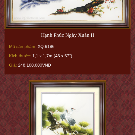
Hạnh Phúc Ngày Xuân II
Mã sản phẩm:
XQ.6196
Kích thước:
1,1 x 1,7m (43 x 67”)
Giá:
248.100.000VNĐ