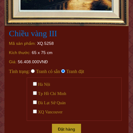
Chiều vàng III
Mã sản phẩm:
XQ.5258
Kích thước:
65 x 75 cm
Giá:
56.408.000VNĐ
Tình trạng:
Tranh có sẵn
Tranh đặt
Hà Nội
Tp Hồ Chí Minh
Đà Lạt Sử Quán
XQ Vancouver
Đặt hàng