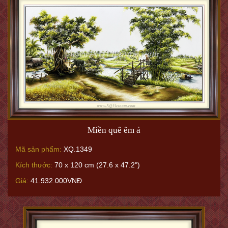
Miền quê êm ả
Mã sản phẩm:
XQ.1349
Kích thước:
70 x 120 cm (27.6 x 47.2")
Giá:
41.932.000VNĐ