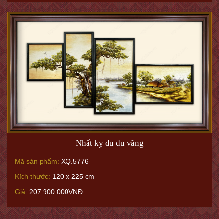
Nhất kỵ du du vãng
Mã sản phẩm:
XQ.5776
Kích thước:
120 x 225 cm
Giá:
207.900.000VNĐ