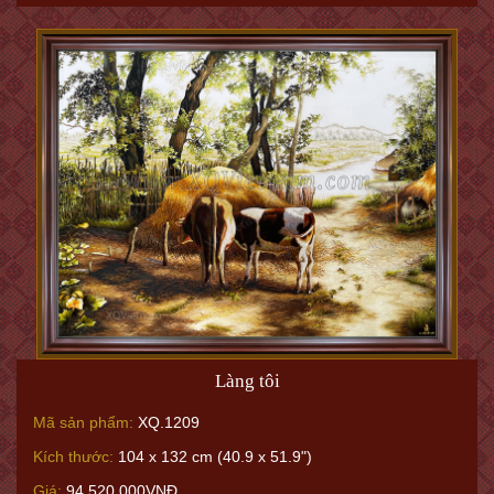
Làng tôi
Mã sản phẩm:
XQ.1209
Kích thước:
104 x 132 cm (40.9 x 51.9")
Giá:
94.520.000VNĐ