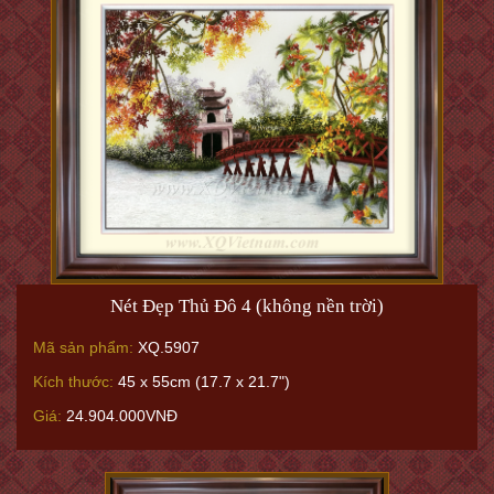
Nét Đẹp Thủ Đô 4 (không nền trời)
Mã sản phẩm:
XQ.5907
Kích thước:
45 x 55cm (17.7 x 21.7")
Giá:
24.904.000VNĐ