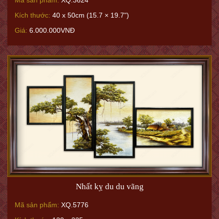
Kích thước:
40 x 50cm (15.7 × 19.7")
Giá:
6.000.000VNĐ
Nhất kỵ du du vãng
Mã sản phẩm:
XQ.5776