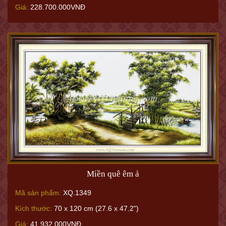
Giá:
228.700.000VNĐ
Miền quê êm ả
Mã sản phẩm:
XQ.1349
Kích thước:
70 x 120 cm (27.6 x 47.2")
Giá:
41.932.000VNĐ