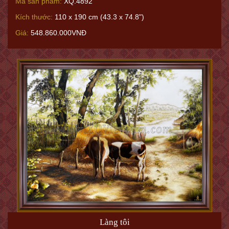
Mã sản phẩm:
XQ.4892
Kích thước:
110 x 190 cm (43.3 x 74.8")
Giá:
548.860.000VNĐ
Làng tôi