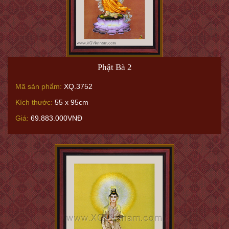
Phật Bà 2
Mã sản phẩm:
XQ.3752
Kích thước:
55 x 95cm
Giá:
69.883.000VNĐ