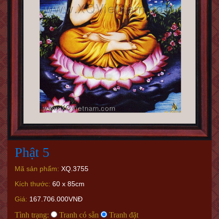
Phật 5
Mã sản phẩm:
XQ.3755
Kích thước:
60 x 85cm
Giá:
167.706.000VNĐ
Tình trạng:
Tranh có sẵn
Tranh đặt