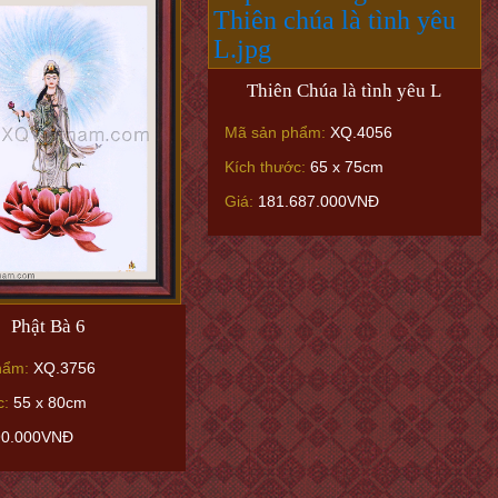
Thiên Chúa là tình yêu L
Mã sản phẩm:
XQ.4056
Kích thước:
65 x 75cm
Giá:
181.687.000VNĐ
Phật Bà 6
hẩm:
XQ.3756
c:
55 x 80cm
90.000VNĐ