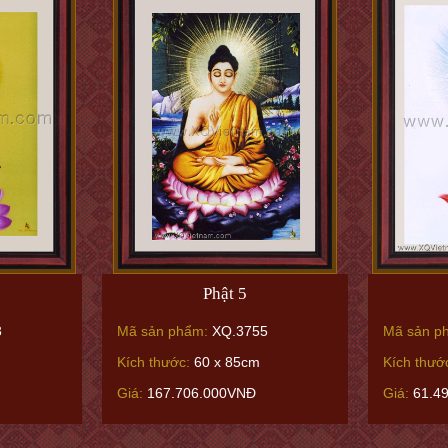
Phật 5
3
Mã sản phẩm:
XQ.3755
Mã sản p
Kích thước:
60 x 85cm
Kích thướ
Giá:
167.706.000VNĐ
Giá:
61.4