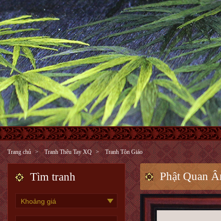
Trang chủ
Tranh Thêu Tay XQ
Tranh Tôn Giáo
Phật Quan Â
Tìm tranh