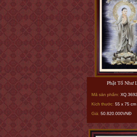
Phật Tổ Như 
Mã sản phẩm:
XQ.369
Kích thước:
55 x 75 cm
Giá:
50.820.000VNĐ