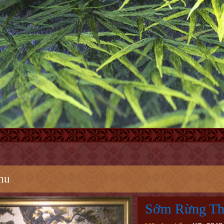
hu
Sớm Rừng T