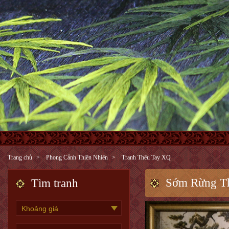
Trang chủ
Phong Cảnh Thiên Nhiên
Tranh Thêu Tay XQ
Sớm Rừng T
Tìm tranh