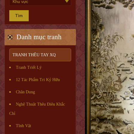
Tìm
Danh mục tranh
TRANH THÊU TAY XQ
Tranh Triết Lý
12 Tác Phẩm Tri Kỷ Hữu
Chân Dung
Nghệ Thuật Thêu Điêu Khắc
Chỉ
Tĩnh Vật