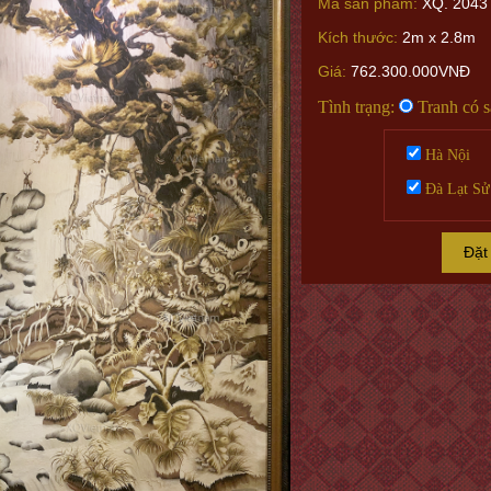
Mã sản phẩm:
XQ. 2043
Kích thước:
2m x 2.8m
Giá:
762.300.000VNĐ
Tình trạng:
Tranh có 
Hà Nội
Đà Lạt Sử
Đặt