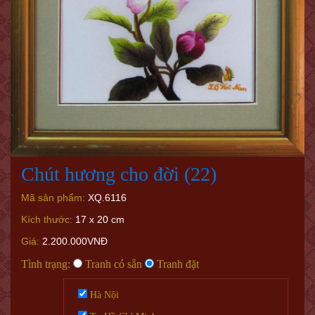
Chút hương cho đời (22)
Mã sản phẩm:
XQ.6116
Kích thước:
17 x 20 cm
Giá:
2.200.000VNĐ
Tình trạng:
Tranh có sẵn
Tranh đặt
Hà Nội